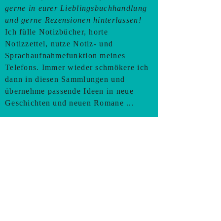
gerne in eurer Lieblingsbuchhandlung
und gerne Rezensionen hinterlassen!
Ich fülle Notizbücher, horte
Notizzettel, nutze Notiz- und
Sprachaufnahmefunktion meines
Telefons. Immer wieder schmökere ich
dann in diesen Sammlungen und
übernehme passende Ideen in neue
Geschichten und neuen Romane ...
Meine aktuellen Schreib-Projekte:
-
Mein dritter Roman
wächst ...
Ein paar Fakten zum neugierig machen:
*das Salzkammergut wird sehr
prominent darin vertreten sein
*diesmal ist es kein Brief- oder E-Mail-