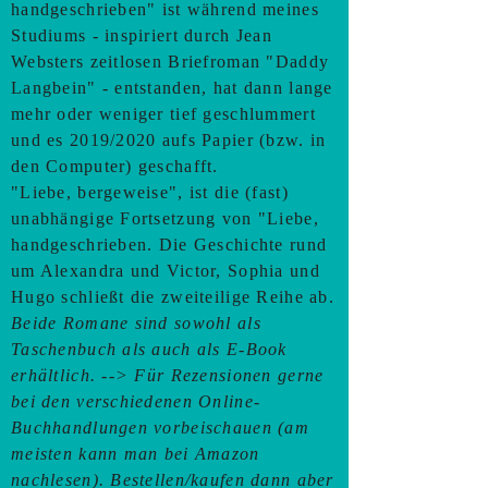
handgeschrieben" ist während meines
Studiums - inspiriert durch Jean
Websters zeitlosen Briefroman "Daddy
Langbein" - entstanden, hat dann lange
mehr oder weniger tief geschlummert
und es 2019/2020 aufs Papier (bzw. in
den Computer) geschafft.
"Liebe, bergeweise", ist die (fast)
unabhängige Fortsetzung von "Liebe,
handgeschrieben. Die Geschichte rund
um Alexandra und Victor, Sophia und
Hugo schließt die zweiteilige Reihe ab.
Beide Romane sind sowohl als
Taschenbuch als auch als E-Book
erhältlich. --> Für Rezensionen gerne
bei den verschiedenen Online-
Buchhandlungen vorbeischauen (am
meisten kann man bei Amazon
nachlesen). Bestellen/kaufen dann aber