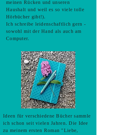
meinen Rücken und unseren
Haushalt und weil es so viele tolle
Hörbücher gibt!).
Ich schreibe leidenschaftlich gern -
sowohl mit der Hand als auch am
Computer.
Ideen für verschiedene Bücher sammle
ich schon seit vielen Jahren. Die Idee
zu meinem ersten Roman "Liebe,