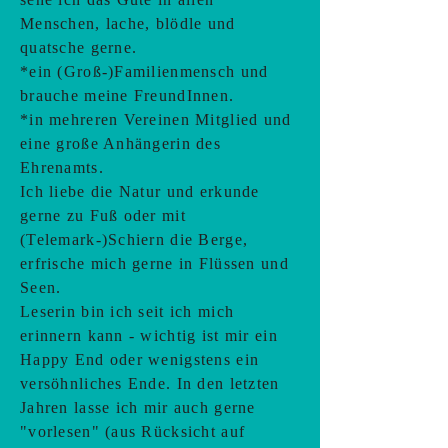
Menschen, lache, blödle und
quatsche gerne.
*ein (Groß-)Familienmensch und
brauche meine FreundInnen.
*in mehreren Vereinen Mitglied und
eine große Anhängerin des
Ehrenamts.
Ich liebe die Natur und erkunde
gerne zu Fuß oder mit
(Telemark-)Schiern die Berge,
erfrische mich gerne in Flüssen und
Seen.
Leserin bin ich seit ich mich
erinnern kann - wichtig ist mir ein
Happy End oder wenigstens ein
versöhnliches Ende. In den letzten
Jahren lasse ich mir auch gerne
"vorlesen" (aus Rücksicht auf